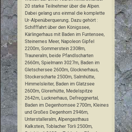
20 starke Teilnehmer über die Alpen.
Dabei gelang uns einmal die komplette
Ur-Alpenüberquerung
.
Dazu gehört :
Schifffahrt über den Königssee,
Kärlingerhaus mit Baden im Funtensee,
Steinernes Meer, Napoleon Gipfel
2200m, Sommerstein 2308m,
Trauneralm, beide Pfandlscharten
2660m, Spielmann 3027m, Baden im
Gletschersee 2600m, Glocknerhaus,
Stockerscharte 2500m, Salmhütte,
Himmelsleiter, Baden im Glatzsee
2600m, Glorerhütte, Medelspitze
2642m, Lucknerhaus, Defreggnertal,
Baden im Degenhornsee 2700m, Kleines
und Großes Degenhorn 2946m,
Unterstalleralm, Alpengasthaus
Kalkstein, Toblacher Törli 2500m,