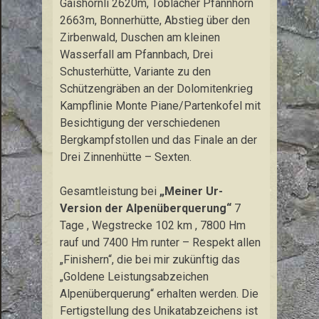
Gaishörnli 2620m, Toblacher Pfannhorn
2663m, Bonnerhütte, Abstieg über den
Zirbenwald, Duschen am kleinen
Wasserfall am Pfannbach, Drei
Schusterhütte, Variante zu den
Schützengräben an der Dolomitenkrieg
Kampflinie Monte Piane/Partenkofel mit
Besichtigung der verschiedenen
Bergkampfstollen und das Finale an der
Drei Zinnenhütte – Sexten.
Gesamtleistung bei
„Meiner Ur-
Version der Alpenüberquerung“
7
Tage , Wegstrecke 102 km , 7800 Hm
rauf und 7400 Hm runter – Respekt allen
„Finishern“, die bei mir zukünftig das
„Goldene Leistungsabzeichen
Alpenüberquerung“ erhalten werden. Die
Fertigstellung des Unikatabzeichens ist