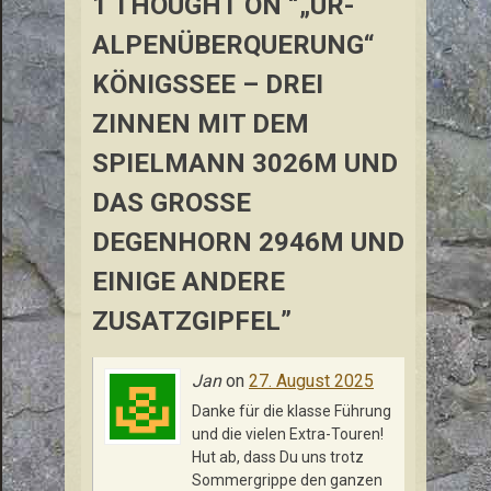
1 THOUGHT ON “„UR-
ALPENÜBERQUERUNG“
KÖNIGSSEE – DREI
ZINNEN MIT DEM
SPIELMANN 3026M UND
DAS GROSSE D
EGENHORN 2946M UND E
INIGE ANDERE Z
USATZGIPFEL”
Jan
on
27. August 2025
Danke für die klasse Führung
und die vielen Extra-Touren!
Hut ab, dass Du uns trotz
Sommergrippe den ganzen