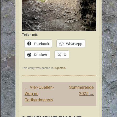
Teilen mit:
Facebook
WhatsApp
Drucken
X
This entry was posted in
Allgemein
.
Post
←
Vier-Quellen-
Sommerende
navigation
Weg im
2025
→
Gotthardmassiv